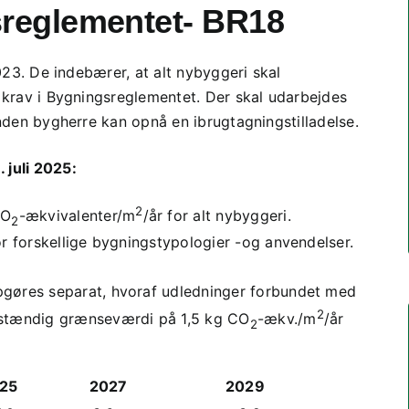
sreglementet- BR18
2023. De indebærer, at alt nybyggeri skal
 krav i Bygningsreglementet. Der skal udarbejdes
inden bygherre kan opnå en ibrugtagningstilladelse.
 juli 2025:
2
CO
-ækvivalenter/m
/år for alt nybyggeri.
2
r forskellige bygningstypologier -og anvendelser.
gøres separat, hvoraf udledninger forbundet med
2
vstændig grænseværdi på 1,5 kg CO
-ækv./m
/år
2
25
2027
2029