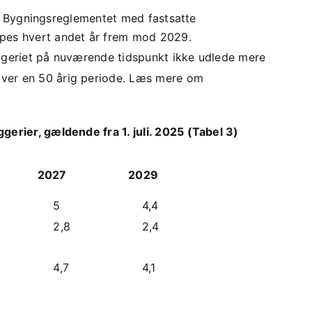
e i Bygningsreglementet med fastsatte
pes hvert andet år frem mod 2029.
ggeriet på nuværende tidspunkt ikke udlede mere
 over en 50 årig periode. Læs mere om
erier, gældende fra 1. juli. 2025 (Tabel 3)
2027
2029
5
4,4
2,8
2,4
4,7
4,1