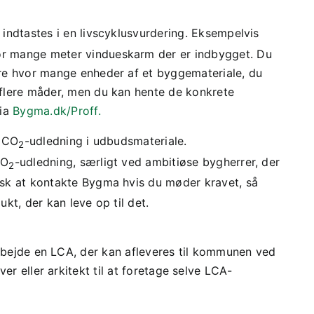
 indtastes i en livscyklusvurdering. Eksempelvis
or mange meter vindueskarm der er indbygget. Du
ere hvor mange enheder af et byggemateriale, du
 flere måder, men du kan hente de konkrete
via
Bygma.dk/Proff.
s CO
-udledning i udbudsmateriale.
2
CO
-udledning, særligt ved ambitiøse bygherrer, der
2
sk at kontakte Bygma hvis du møder kravet, så
ukt, der kan leve op til det.
arbejde en LCA, der kan afleveres til kommunen ved
er eller arkitekt til at foretage selve LCA-