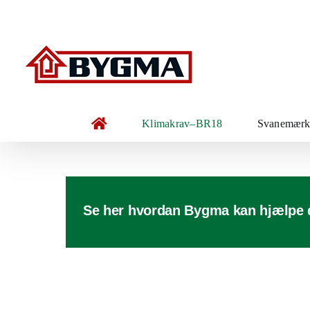
Skip
to
content
Klimakrav–BR18
Svanemærke
Se her hvordan Bygma kan hjælpe dig