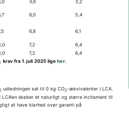
0
3,6
3,2
7
6,0
5,4
5
6,8
6,1
0
7,2
6,4
0
7,2
6,4
krav fra 1. juli 2025 lige
her
.
2
udledningen sat til 0 kg CO
-ækvivalenter i LCA.
2
2
 LCA’en skaber et naturligt og større incitament til
gtigt at have klarhed over garanti på