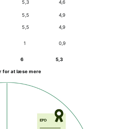
5,3
4,6
5,5
4,9
5,5
4,9
1
0,9
6
5,3
 for at læse mere