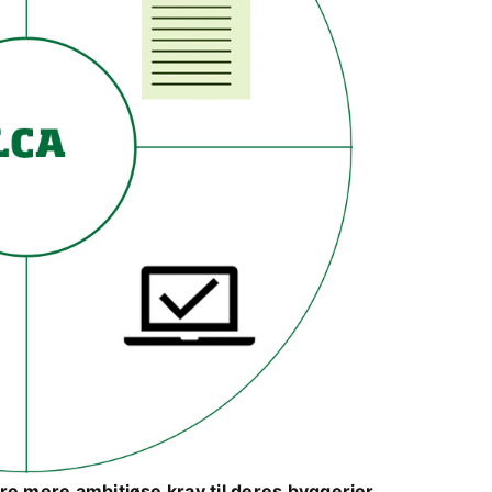
e mere ambitiøse krav til deres byggerier.