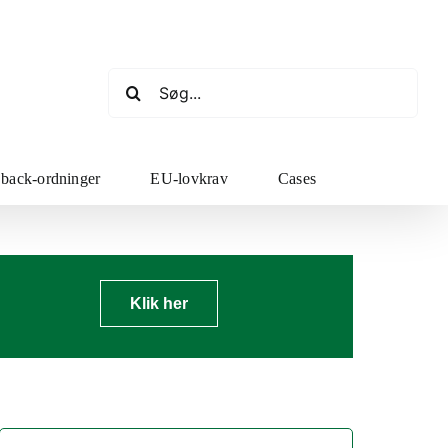
Søg
efter:
 back-ordninger
EU-lovkrav
Cases
Klik her