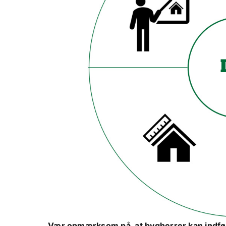
Vær opmærksom på, at bygherrer kan indfør