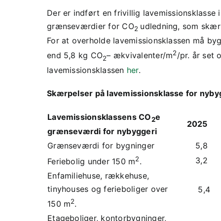
Der er indført en frivillig lavemissionsklass
grænseværdier for CO
udledning, som skær
2
For at overholde lavemissionsklassen må by
2
end 5,8 kg CO
– ækvivalenter/m
/pr. år set
2
lavemissionsklassen
her
.
Skærpelser på lavemissionsklasse for nybygg
Lavemissionsklassens CO
e
2
2025
grænseværdi for nybyggeri
Grænseværdi for bygninger
5,8
2
3,2
Feriebolig under 150 m
.
Enfamiliehuse, rækkehuse,
tinyhouses og ferieboliger over
5,4
2
150 m
.
Etageboliger, kontorbygninger,