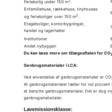
2
4,
Feriebolig under 150 m
.
Enfamiliehuse, rækkehuse, tinyhouses
6,
2
og ferieboliger over 150 m
.
Etageboliger, kontorbygninger,
7,
handel og lagerhaller
Institutioner
8,
Andet nybyggeri
8,
Du kan læse mere om tillægsaftalen for CO
Genbrugsmaterialer i LCA:
Ved anvendelse af genbrugsmaterialer er CO
At genbrugsmaterialer tæller for nul procent i
at benytte genbrugsmaterialer. Det er dog vi
genbrugsmaterialer.
Lavemissionsklasse: