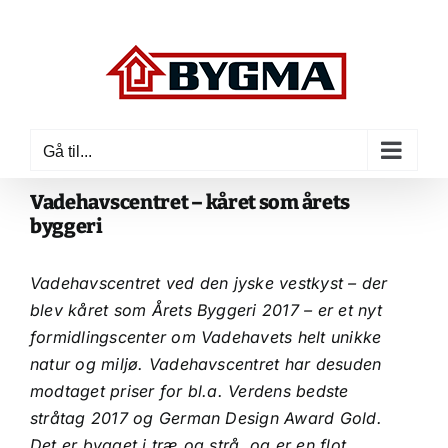
Skip
to
content
Gå til...
Vadehavscentret – kåret som årets
byggeri
Vadehavscentret ved den jyske vestkyst – der
blev kåret som Årets Byggeri 2017 – er et nyt
formidlingscenter om Vadehavets helt unikke
natur og miljø. Vadehavscentret har desuden
modtaget priser for bl.a. Verdens bedste
stråtag 2017 og German Design Award Gold.
Det er bygget i træ og strå, og er en flot