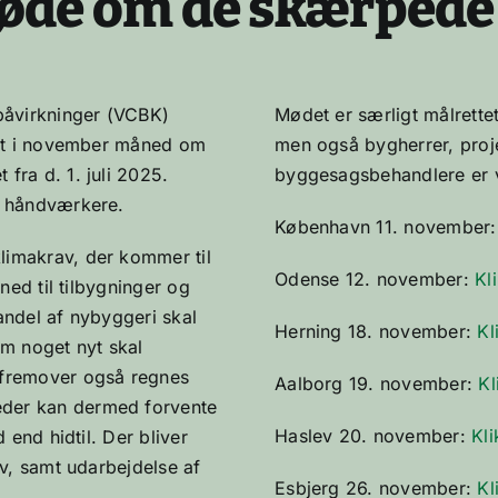
øde om de skærpede
åvirkninger (VCBK)
Mødet er særligt målrett
ndet i november måned om
men også bygherrer, proj
fra d. 1. juli 2025.
byggesagsbehandlere er 
g håndværkere.
København 11. november
limakrav, der kommer til
Odense 12. november:
Kl
ned til tilbygninger og
andel af nybyggeri skal
Herning 18. november:
Kl
m noget nyt skal
 fremover også regnes
Aalborg 19. november:
Kl
der kan dermed forvente
Haslev 20. november:
Kli
 end hidtil. Der bliver
v, samt udarbejdelse af
Esbjerg 26. november:
Kl