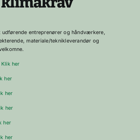
 klimakrav
et udførende entreprenører og håndværkere,
ekterende, materiale/teknikleverandør og
velkomne.
:
Klik her
ik her
ik her
ik her
k her
ik her