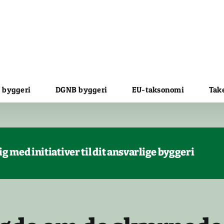
 byggeri
DGNB byggeri
EU-taksonomi
Tak
 med initiativer til dit ansvarlige byggeri