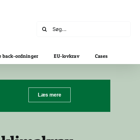
Søg
efter:
e back-ordninger
EU-lovkrav
Cases
Læs mere