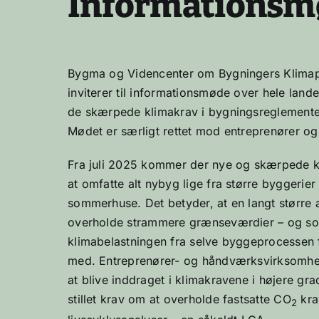
Informationsm
Bygma og Videncenter om Bygningers Klimap
inviterer til informationsmøde over hele la
de skærpede klimakrav i bygningsreglementet 
Mødet er særligt rettet mod entreprenører o
Fra juli 2025 kommer der nye og skærpede k
at omfatte alt nybyg lige fra større byggerier 
sommerhuse. Det betyder, at en langt større 
overholde strammere grænseværdier – og so
klimabelastningen fra selve byggeprocessen
med. Entreprenører- og håndværksvirksomhe
at blive inddraget i klimakravene i højere grad
stillet krav om at overholde fastsatte CO
kra
2