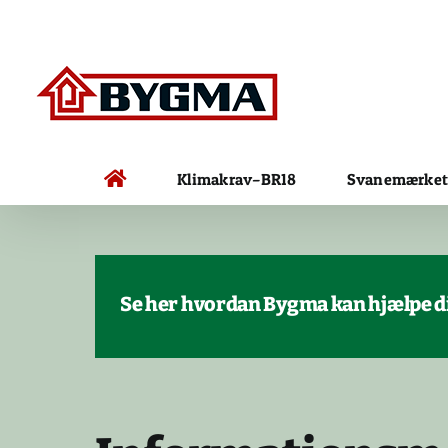
Skip
to
content
Klimakrav–BR18
Svanemærket
Se her hvordan Bygma kan hjælpe dig