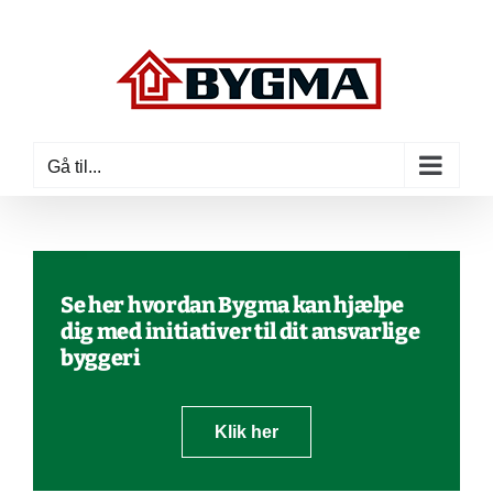
Skip
to
content
Gå til...
Se her hvordan Bygma kan hjælpe
dig med initiativer til dit ansvarlige
byggeri
Klik her